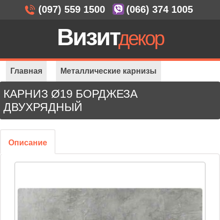
(097) 559 1500
(066) 374 1005
Визит
декор
Главная
Металлические карнизы
КАРНИЗ Ø19 БОРДЖЕЗА
Карнизы Ø 19 мм
Ø19 Борджеза 2-ряда
ДВУХРЯДНЫЙ
Описание