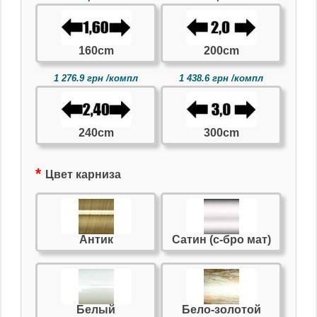
160cm
200cm
1 276.9 грн /компл
1 438.6 грн /компл
240cm
300cm
Цвет карниза
Антик
Сатин (с-бро мат)
Белый
Бело-золотой