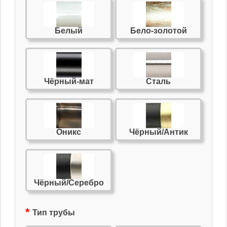
Белый
Бело-золотой
Чёрный-мат
Сталь
Оникс
Чёрный/Антик
Чёрный/Серебро
Тип трубы