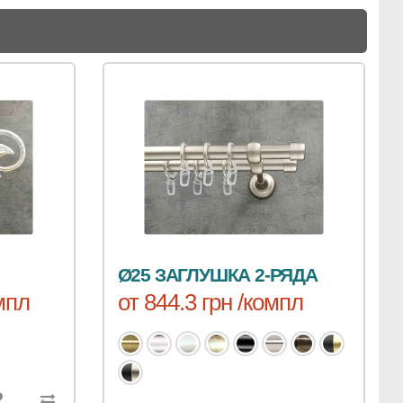
Ø25 ЗАГЛУШКА 2-РЯДА
омпл
от 844.3 грн /компл