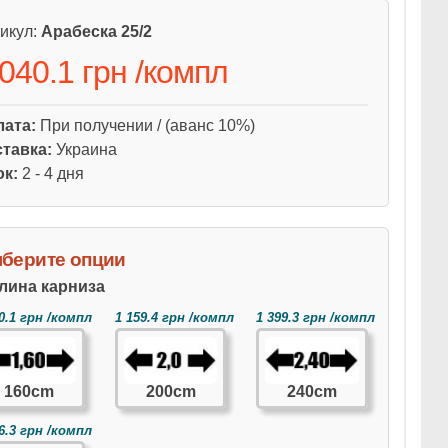
икул:
Арабеска 25/2
 040.1 грн
/
компл
лата:
При получении / (аванс 10%)
тавка:
Украина
ок:
2 - 4 дня
берите опции
лина карниза
0.1 грн /компл
1 159.4 грн /компл
1 399.3 грн /компл
160cm
200cm
240cm
6.3 грн /компл