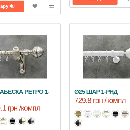
вару
РАБЕСКА РЕТРО 1-
Ø25 ШАР 1-РЯД
729.8 грн /компл
.1 грн /компл