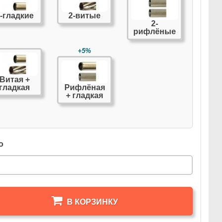
-гладкие
2-витые
2-
рифлёные
+5%
Витая +
гладкая
Рифлёная
+ гладкая
о
В КОРЗИНКУ