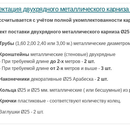
ктация двухрядного металлического карниза
ссчитывается с учётом полной укомплектованности ка
ект поставки двухрядного металлического карниза Ø2
Трубы
(1,60 2,00 2,40 или 3,00 м.) металлические диаметром
Кронштейны
металлические (стеновые) двухрядные
- При требуемой длине
до 2-х
метров -
2 шт.
- При требуемой длине
от 2-х
метров и выше -
3 шт.
Наконечники
декоративные Ø25 Арабеска -
2 шт.
Кольца
Ø25 и Ø25 мм. металлические ( или бесшумные) из
Крючки
пластиковые - соответствуют количеству колец.
Заглушки Ø25 - 2 шт.