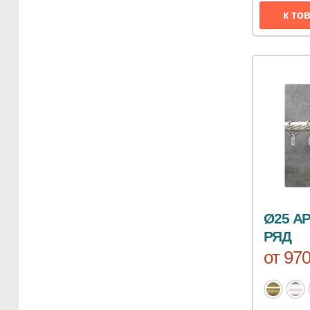
к то
Ø25 А
РЯД
от 970