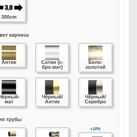
300cm
вет карниза
Антик
Сатин (с-
Бело-
бро мат)
золотой
Чёрный-
Чёрный/
Чёрный/
мат
Антик
Серебро
ип трубы
+10%