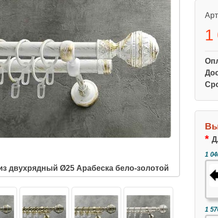
Арт
1
Оп
Дос
Ср
Вы
Д
1 04
из двухрядный Ø25 Арабеска бело-золотой
1 57