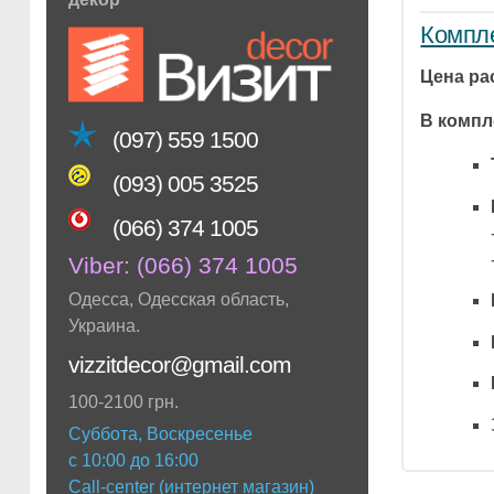
Компле
Цена ра
В компл
(097) 559 1500
(093) 005 3525
(066) 374 1005
Viber:
(066) 374 1005
Одесса
,
Одесская область
,
Украина
.
vizzitdecor@gmail.com
100-2100 грн.
Суббота, Воскресенье
с 10:00 до 16:00
Call-center (интернет магазин)