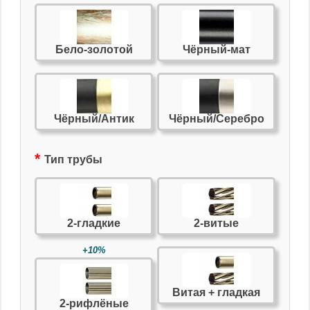
Бело-золотой
Чёрный-мат
Чёрный/Антик
Чёрный/Серебро
Тип трубы
2-гладкие
2-витые
+10%
Витая + гладкая
2-рифлёные