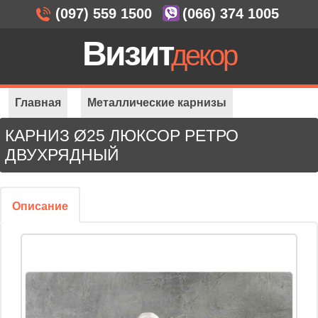
(097) 559 1500
(066) 374 1005
Визит
декор
Главная
Металлические карнизы
КАРНИЗ Ø25 ЛЮКСОР РЕТРО
Карнизы Ø 25 мм
Ø25 Люксор ретро 2-ряда
ДВУХРЯДНЫЙ
Описание