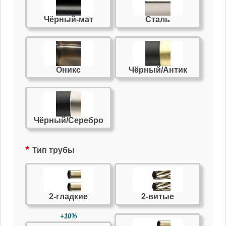
Чёрный-мат
Сталь
Оникс
Чёрный/Антик
Чёрный/Серебро
Тип трубы
2-гладкие
2-витые
+10%