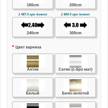
160cm
200cm
1 487.5 грн /компл
1 664.5 грн /компл
240cm
300cm
Цвет карниза
Антик
Сатин (с-бро мат)
Белый
Бело-золотой