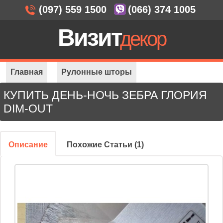
(097) 559 1500
(066) 374 1005
Визит
декор
Главная
Рулонные шторы
КУПИТЬ ДЕНЬ-НОЧЬ ЗЕБРА ГЛОРИЯ
День-ночь Зебра Глория Dim-out
DIM-OUT
Описание
Похожие Статьи (1)