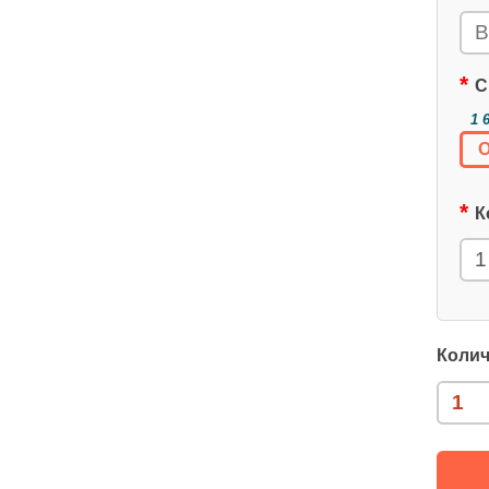
С
1 
О
К
Колич