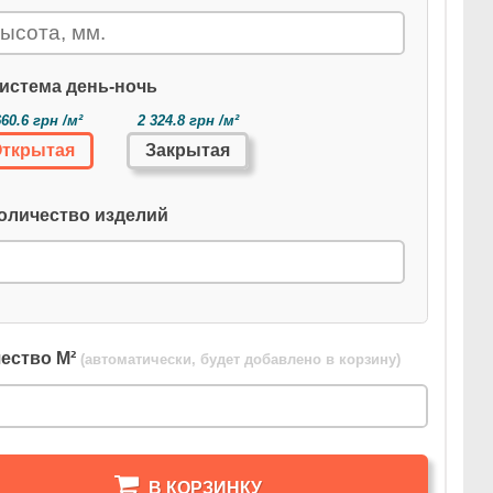
истема день-ночь
660.6 грн /м²
2 324.8 грн /м²
ткрытая
Закрытая
оличество изделий
ество М²
(автоматически, будет добавлено в корзину)
В КОРЗИНКУ