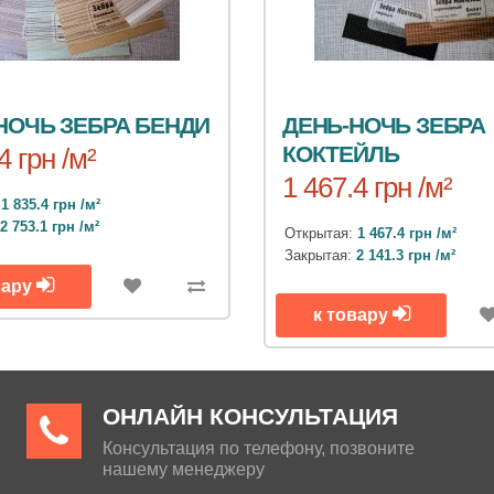
НОЧЬ ЗЕБРА БЕНДИ
ДЕНЬ-НОЧЬ ЗЕБРА
КОКТЕЙЛЬ
4 грн /м²
1 467.4 грн /м²
:
1 835.4 грн /м²
:
2 753.1 грн /м²
Открытая:
1 467.4 грн /м²
Закрытая:
2 141.3 грн /м²
вару
к товару
ОНЛАЙН КОНСУЛЬТАЦИЯ
Консультация по телефону, позвоните
нашему менеджеру