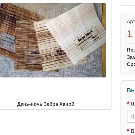
Арт
1
Пр
За
Ср
Вы
Ш
День-ночь Зебра Ханой
В