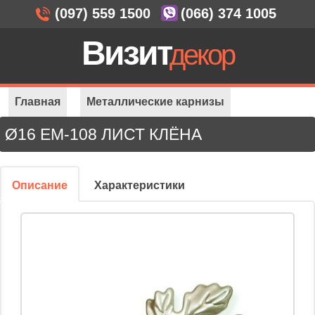
(097) 559 1500
(066) 374 1005
Визит
декор
Главная
Металлические карнизы
Ø16 EM-108 ЛИСТ КЛЁНА
Ø16 EM-108 Лист клёна
Описание
Характеристики