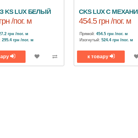
З KS LUX БЕЛЫЙ
CKS LUX C МЕХАН
грн /пог. м
454.5 грн /пог. м
27.2 грн /пог. м
Прямой:
454.5 грн /пог. м
:
295.4 грн /пог. м
Изогнутый:
524.4 грн /пог. м
вару
к товару