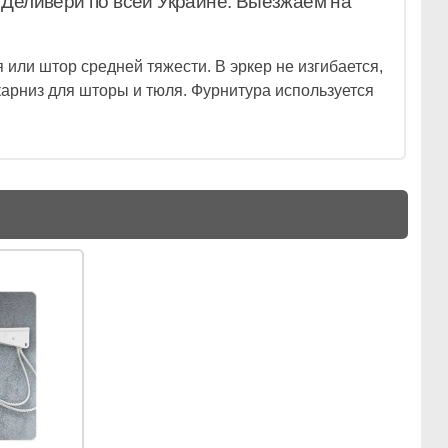
Деливери по всей Украине. Выезжаем на
 или штор средней тяжести. В эркер не изгибается,
 карниз для шторы и тюля. Фурнитура используется