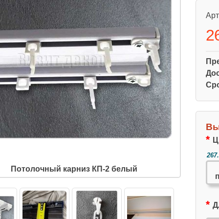
Арт
2
Пр
Дос
Сро
Вы
Ц
267
Потолочный карниз КП-2 белый
Д