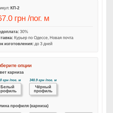
икул:
КП-2
67.0 грн
/
пог. м
едоплата:
30%
тавка:
Курьер по Одессе, Новая почта
к изготовления:
до 3 дней
берите опции
вет карниза
.0 грн /пог. м
340.9 грн /пог. м
Белый
Чёрный
профиль
профиль
лина профиля (карниза)