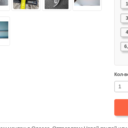
6
Кол-в