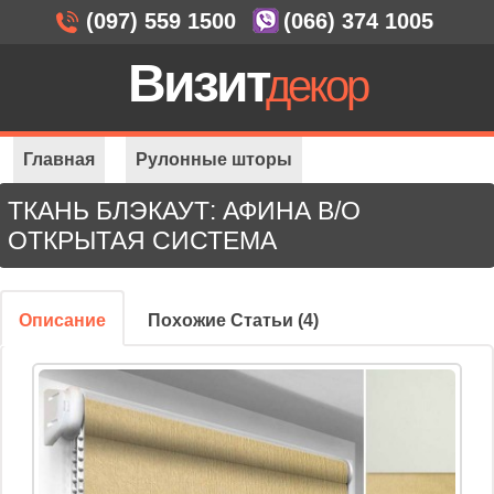
(097) 559 1500
(066) 374 1005
Визит
декор
Главная
Рулонные шторы
ТКАНЬ БЛЭКАУТ: АФИНА B/O
Открытая система
Ткань блэкаут: Афина B/O
ОТКРЫТАЯ СИСТЕМА
Описание
Похожие Статьи (4)