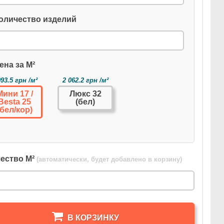
оличество изделий
ена за М²
993.5 грн /м²
2 062.2 грн /м²
Мини 17 /
Люкс 32
Besta 25
(бел)
(бел/кор)
ество М²
(автоматически, будет добавлено в корзину)
В КОРЗИНКУ