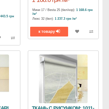
Мини 17 / Besta 25 (бел/кор):
1 168.6 грн
/м²
 443.5 грн
Люкс 32 (бел):
1 237.3 грн /м²
к товару
EARL
ТКАНЬ С РИСУНКОМ: 1011-