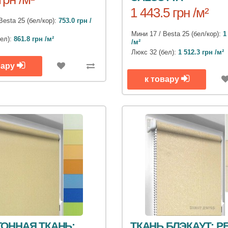
1 443.5 грн /м²
Besta 25 (бел/кор):
753.0 грн /
Мини 17 / Besta 25 (бел/кор):
1
бел):
861.8 грн /м²
/м²
Люкс 32 (бел):
1 512.3 грн /м²
вару
к товару
ОННАЯ ТКАНЬ:
ТКАНЬ БЛЭКАУТ: P