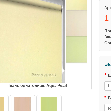
Арт
1
Пр
За
Ср
Вы
Ш
Ткань однотонная: Aqua Pearl
В