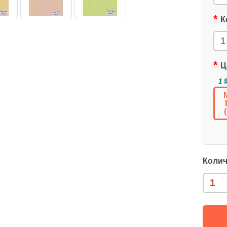
К
Ц
1 
Колич