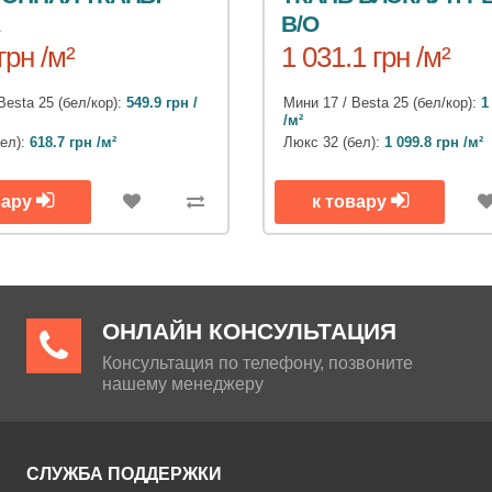
B/O
грн /м²
1 031.1 грн /м²
Besta 25 (бел/кор):
549.9 грн /
Мини 17 / Besta 25 (бел/кор):
1
/м²
бел):
618.7 грн /м²
Люкс 32 (бел):
1 099.8 грн /м²
вару
к товару
ОНЛАЙН КОНСУЛЬТАЦИЯ
Консультация по телефону, позвоните
нашему менеджеру
СЛУЖБА ПОДДЕРЖКИ