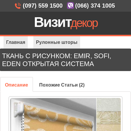
(097) 559 1500
(066) 374 1005
Визит
декор
Главная
Рулонные шторы
ТКАНЬ С РИСУНКОМ: EMIR, SOFI,
Открытая система
EDEN ОТКРЫТАЯ СИСТЕМА
Ткань с рисунком: Emir, Sofi, Eden
Описание
Похожие Статьи (2)