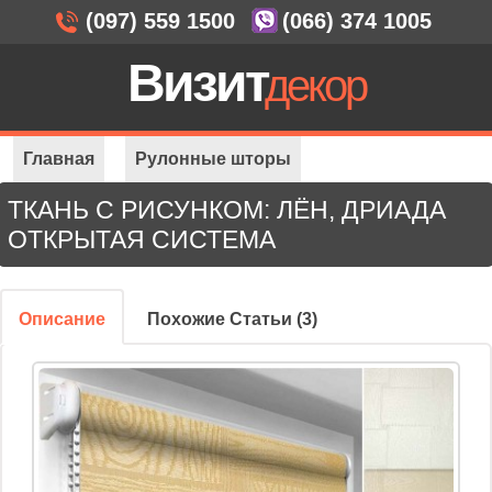
(097) 559 1500
(066) 374 1005
Визит
декор
Главная
Рулонные шторы
ТКАНЬ С РИСУНКОМ: ЛЁН, ДРИАДА
Открытая система
ОТКРЫТАЯ СИСТЕМА
Ткань с рисунком: Лён, Дриада
Описание
Похожие Статьи (3)