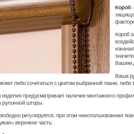
Короб
-
защищая
фактор
Короб з
воздейс
изнача
значите
Вашем 
Ваша ру
может либо сочетаться с цветом выбранной ткани, либо 
п изделия предусматривает наличие монтажного профил
 рулонной шторы.
вободно регулируется, при этом неиспользованная ткан
ужая» верхнюю часть;