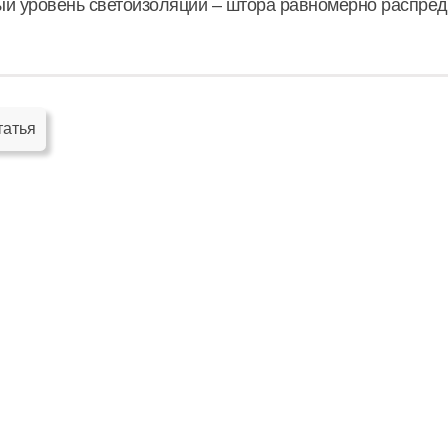
й уровень светоизоляции – штора равномерно распреде
татья