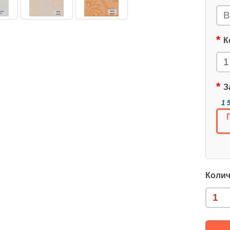
К
З
1 
Колич