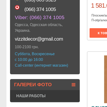
1 581.
(066) 374 1005
Плоские/
Viber:
(066) 374 1005
П-обр/ал
Одесса
,
Одесская область
,
Украина
.
к то
vizzitdecor@gmail.com
100-2100 грн.
Суббота, Воскресенье
с 10:00 до 16:00
Call-center (интернет магазин)
ГАЛЕРЕИ ФОТО
НАШИ РАБОТЫ