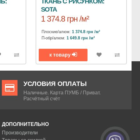
Ь:
ТКАНЬ С РИСУНКОМ:
SOTA
1 374.8 грн /м²
Плоские/алюм:
1 374.8 грн /м²
П-обр/алюм:
1 649.8 грн /м²
к товару
УСЛОВИЯ ОПЛАТЫ
Наличные. Карта ПУМБ / Приват.
Расчётный счёт
ДОПОЛНИТЕЛЬНО
Производители