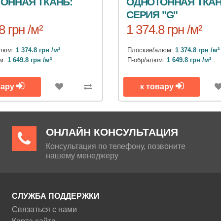
ОННАЯ ТКАНЬ:
ОДНОТОННАЯ ТКАН
СЕРИЯ "G"
8 грн /м²
1 374.8 грн /м²
алюм:
1 374.8 грн /м²
Плоские/алюм:
1 374.8 грн /м²
юм:
1 649.8 грн /м²
П-обр/алюм:
1 649.8 грн /м²
вару
к товару
ОНЛАЙН КОНСУЛЬТАЦИЯ
Консультация по телефону, позвоните
нашему менеджеру
СЛУЖБА ПОДДЕРЖКИ
Связаться с нами