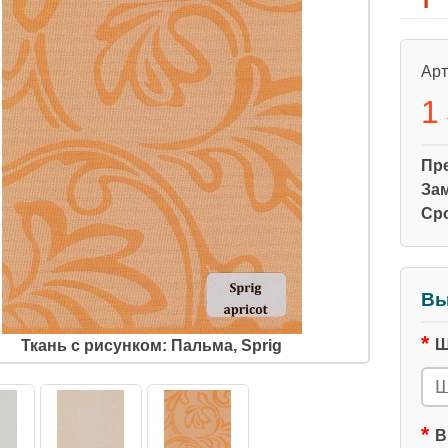
Арт
1
Пр
За
Ср
Вы
Ш
Ткань с рисунком: Пальма, Sprig
В