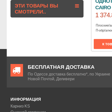
ОДНОТ
ЭТИ ТОВАРЫ ВЫ
CAIRO
СМОТРЕЛИ..
1 374.
Плоские/
П-обр/ал
к то
БЕСПЛАТНАЯ ДОСТАВКА
По Одессе доставка бесплатно*, по Украине
Новой Почтой, Деливери
ИНФОРМАЦИЯ
Карниз KS