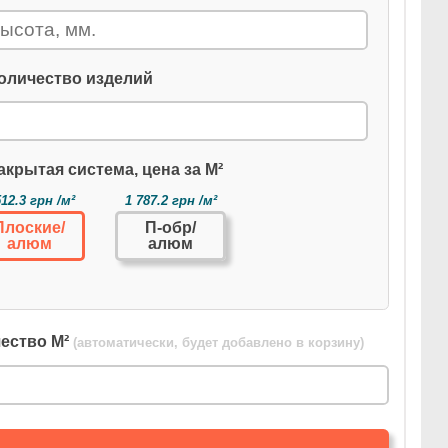
оличество изделий
акрытая система, цена за М²
512.3 грн /м²
1 787.2 грн /м²
Плоские/
П-обр/
алюм
алюм
ество М²
(автоматически, будет добавлено в корзину)