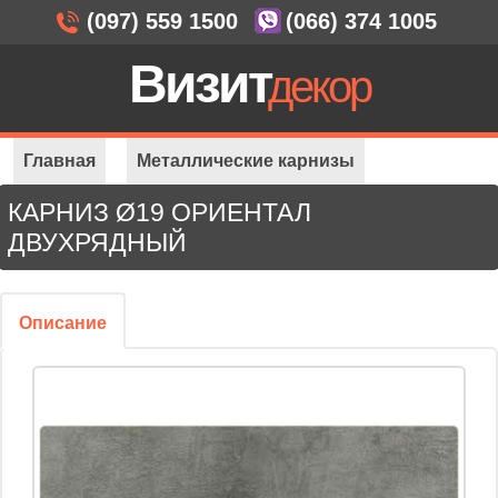
(097) 559 1500
(066) 374 1005
Визит
декор
Главная
Металлические карнизы
КАРНИЗ Ø19 ОРИЕНТАЛ
Карнизы Ø 19 мм
Ø19 Ориентал 2-ряда
ДВУХРЯДНЫЙ
Описание