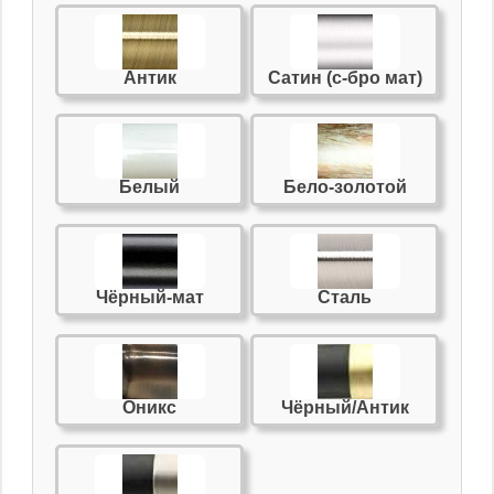
Антик
Сатин (с-бро мат)
Белый
Бело-золотой
Чёрный-мат
Сталь
Оникс
Чёрный/Антик