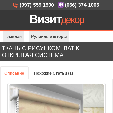
(097) 559 1500
(066) 374 1005
Визит
декор
Главная
Рулонные шторы
ТКАНЬ С РИСУНКОМ: BATIK
Открытая система
Ткань с рисунком: Batik
ОТКРЫТАЯ СИСТЕМА
Описание
Похожие Статьи (1)