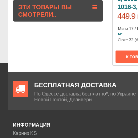
1016-3,
ЭТИ ТОВАРЫ ВЫ
СМОТРЕЛИ..
449.9 
Мини 17 / 
м²
Люкс 32 (
к то
БЕСПЛАТНАЯ ДОСТАВКА
По Одессе доставка бесплатно*, по Украине
Новой Почтой, Деливери
ИНФОРМАЦИЯ
Карниз KS