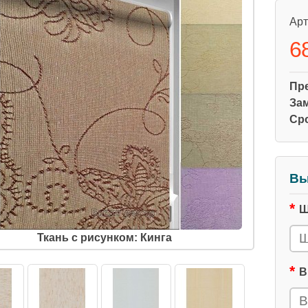
Арт
6
Пр
За
Ср
Вы
Ш
Ткань с рисунком: Кинга
В