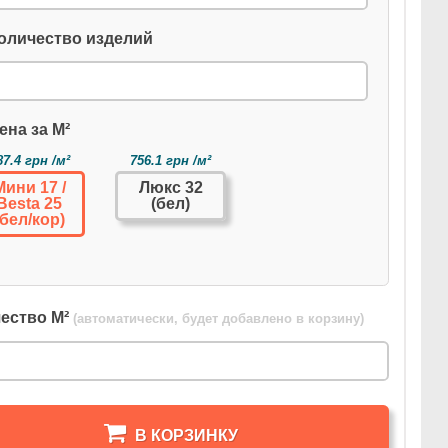
оличество изделий
ена за М²
87.4 грн /м²
756.1 грн /м²
Мини 17 /
Люкс 32
Besta 25
(бел)
(бел/кор)
ество М²
(автоматически, будет добавлено в корзину)
В КОРЗИНКУ