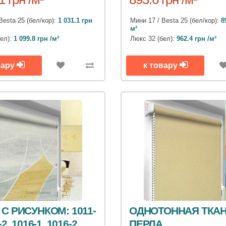
Besta 25 (бел/кор):
1 031.1 грн
Мини 17 / Besta 25 (бел/кор):
8
м²
бел):
1 099.8 грн /м²
Люкс 32 (бел):
962.4 грн /м²
вару
к товару
 С РИСУНКОМ: 1011-
ОДНОТОННАЯ ТКАН
-2, 1016-1, 1016-2,
ПЕРЛА