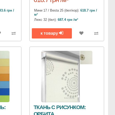
93.6 грн /
Мини 17 / Besta 25 (бел/кор):
618.7 грн /
м²
Люкс 32 (бел):
687.4 грн /м²
к товару
Ь:
ТКАНЬ С РИСУНКОМ:
ОРБИТА