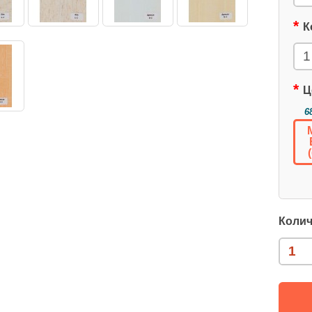
К
Ц
6
Колич