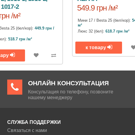
 1017-2
549.9 грн /м²
грн /м²
Мини 17 / Besta 25 (бел/кор):
5
м²
Besta 25 (бел/кор):
449.9 грн /
Люкс 32 (бел):
618.7 грн /м²
бел):
518.7 грн /м²
к товару
вару
ОНЛАЙН КОНСУЛЬТАЦИЯ
Консультация по телефону, позвоните
нашему менеджеру
СЛУЖБА ПОДДЕРЖКИ
Связаться с нами