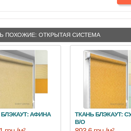
Ь ПОХОЖИЕ: ОТКРЫТАЯ СИСТЕМА
 БЛЭКАУТ: АФИНА
ТКАНЬ БЛЭКАУТ: С
B/O
1 грн /м²
893.6 грн /м²