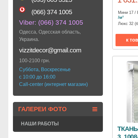
(066) 374 1005
Мини 17 / 
/м²
Viber:
(066) 374 1005
Люкс 32 (
Одесса
,
Одесская область
,
Украина
.
к то
vizzitdecor@gmail.com
100-2100 грн.
Суббота, Воскресенье
с 10:00 до 16:00
Call-center (интернет магазин)
ГАЛЕРЕИ ФОТО
НАШИ РАБОТЫ
ТКАНЬ
3, 1008