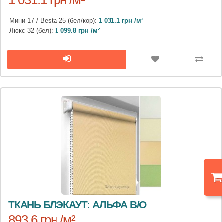
1 031.1 грн /м²
Мини 17 / Besta 25 (бел/кор):
1 031.1 грн /м²
Люкс 32 (бел):
1 099.8 грн /м²
ТКАНЬ БЛЭКАУТ: АЛЬФА B/O
893.6 грн /м²