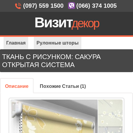
(097) 559 1500
(066) 374 1005
Визит
декор
Главная
Рулонные шторы
ТКАНЬ С РИСУНКОМ: САКУРА
Открытая система
Ткань с рисунком: Сакура
ОТКРЫТАЯ СИСТЕМА
Описание
Похожие Статьи (1)