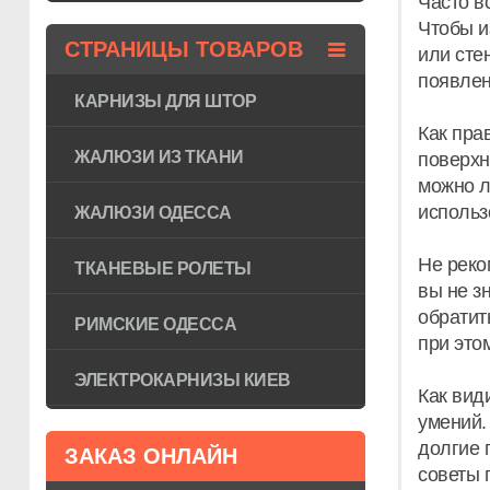
Часто в
Чтобы и
СТРАНИЦЫ ТОВАРОВ
или сте
появлен
КАРНИЗЫ ДЛЯ ШТОР
Как пра
ЖАЛЮЗИ ИЗ ТКАНИ
поверхн
можно л
использ
ЖАЛЮЗИ ОДЕССА
Не реко
ТКАНЕВЫЕ РОЛЕТЫ
вы не з
обратит
РИМСКИЕ ОДЕССА
при этом
ЭЛЕКТРОКАРНИЗЫ КИЕВ
Как вид
умений.
долгие 
ЗАКАЗ ОНЛАЙН
советы 