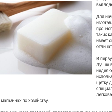
выглядя
Для нач
изготав
прочног
таких к
имеет с
отличат
В перву
Лучше в
неделю.
использ
щетку д
специа
легкове
 магазинах по хозяйству.