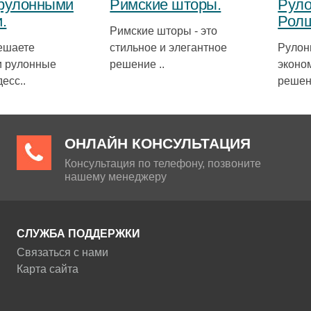
 рулонными
Римские шторы.
Руло
.
Рол
Римские шторы - это
решаете
стильное и элегантное
Рулон
и рулонные
решение ..
эконо
есс..
решен
ОНЛАЙН КОНСУЛЬТАЦИЯ
Консультация по телефону, позвоните
нашему менеджеру
СЛУЖБА ПОДДЕРЖКИ
Связаться с нами
Карта сайта