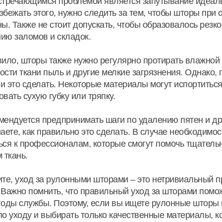
стречающимся проблемой является запутывание идеал
збежать этого, нужно следить за тем, чтобы шторы при
ны. Также не стоит допускать, чтобы образовалось резкое
ию заломов и складок.
вило, шторы также нужно регулярно протирать влажной г
ости ткани пыль и другие мелкие загрязнения. Однако, 
и это сделать. Некоторые материалы могут испортиться
овать сухую губку или тряпку.
мендуется предпринимать шаги по удалению пятен и др
наете, как правильно это сделать. В случае необходимо
ься к профессионалам, которые смогут помочь тщательн
 ткань.
ите, уход за рулонными шторами – это нетривиальный п
 Важно помнить, что правильный уход за шторами помо
годы службы. Поэтому, если вы ищете рулонные шторы в
по уходу и выбирать только качественные материалы, к