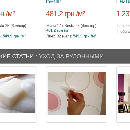
Berlin
Lazu
н /м²
481.2 грн /м²
1 23
ta 25 (бел/кор):
Мини 17 / Besta 25 (бел/кор):
Плоски
481.2 грн /м²
П-обр/
):
549.9 грн /м²
Люкс 32 (бел):
549.9 грн /м²
ИЕ СТАТЬИ :
УХОД ЗА РУЛОННЫМИ ..