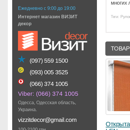
многих 
Ежедневно с 9:00 до 19:00
Интернет магазин ВИЗИТ
Руло
Теги:
декор
ТОВАР
(097) 559 1500
(093) 005 3525
(066) 374 1005
Viber:
(066) 374 1005
Одесса
,
Одесская область
,
Украина
.
vizzitdecor@gmail.com
Открыта
100-2100 грн.