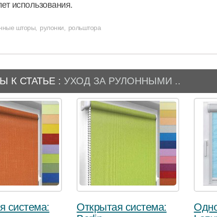
лет использования.
нные шторы
рулонки
рольштора
,
,
Ы К СТАТЬЕ :
УХОД ЗА РУЛОННЫМИ ..
я система:
Открытая система:
Одно